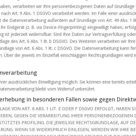
 haben, verarbeiten wir Ihre personenbezogenen Daten auf Grundlage vo
nach Art. 9 Abs. 1 DSGVO verarbeitet werden. Im Falle einer ausdrückl
 die Datenverarbeitung außerdem auf Grundlage von Art. 49 Abs. 1 li
Ihr Endgerät (z. B. via Device-Fingerprinting) eingewilligt haben, erfo
ng ist jederzeit widerrufbar. Sind Ihre Daten zur Vertragserfüllung 
dlage des Art. 6 Abs. 1 lit. b DSGVO. Des Weiteren verarbeiten wir Ihre
Grundlage von Art. 6 Abs. 1 lit. c DSGVO. Die Datenverarbeitung kann f
en. Über die jeweils im Einzelfall einschlägigen Rechtsgrundlagen wird
enverarbeitung
er ausdrücklichen Einwilligung möglich. Sie können eine bereits erteilt
Datenverarbeitung bleibt vom Widerruf unberührt.
erhebung in besonderen Fällen sowie gegen Direkt
E VON ART. 6 ABS. 1 LIT. E ODER F DSGVO ERFOLGT, HABEN SI
GEBEN, GEGEN DIE VERARBEITUNG IHRER PERSONENBEZOGENEN D
STÜTZTES PROFILING. DIE JEWEILIGE RECHTSGRUNDLAGE, AUF D
ÄRUNG. WENN SIE WIDERSPRUCH EINLEGEN, WERDEN WIR IHRE