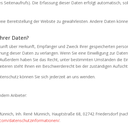
s Seitenaufrufs). Die Erfassung dieser Daten erfolgt automatisch, sob
freie Bereitstellung der Website zu gewährleisten. Andere Daten könn
Ihrer Daten?
uskunft über Herkunft, Empfänger und Zweck Ihrer gespeicherten pers
ung dieser Daten zu verlangen. Wenn Sie eine Einwilligung zur Datenv
en. Außerdem haben Sie das Recht, unter bestimmten Umständen die Ei
teren steht Ihnen ein Beschwerderecht bei der zuständigen Aufsich
enschutz können Sie sich jederzeit an uns wenden.
endem Anbieter:
nnich, Inh. René Münnich, Hauptstraße 68, 02742 Friedersdorf (nachf
nkl.com/datenschutzinformationen/
.