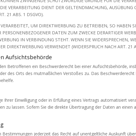
IR KÖNNEN ZWINGENDE SCHUTZWÜRDIGE GRÜNDE FÜR DIE VERARB
 DIE VERARBEITUNG DIENT DER GELTENDMACHUNG, AUSÜBUNG 
 21 ABS. 1 DSGVO).
ERARBEITET, UM DIREKTWERBUNG ZU BETREIBEN, SO HABEN SIE
ER PERSONENBEZOGENER DATEN ZUM ZWECKE DERARTIGER WERBU
KTWERBUNG IN VERBINDUNG STEHT. WENN SIE WIDERSPRECHEN,
R DIREKTWERBUNG VERWENDET (WIDERSPRUCH NACH ART. 21 AB
en Aufsichts­behörde
en Betroffenen ein Beschwerderecht bei einer Aufsichtsbehörde, ins
s oder des Orts des mutmaßlichen Verstoßes zu. Das Beschwerderecht
behelfe.
 Ihrer Einwilligung oder in Erfüllung eines Vertrags automatisiert ver
 zu lassen. Sofern Sie die direkte Übertragung der Daten an einen a
ng
n Bestimmungen jederzeit das Recht auf unentgeltliche Auskunft üb