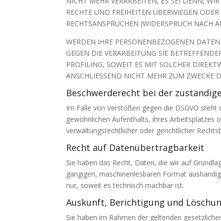
NICHT MEHR VERARBEITEN, ES SEI DENN, W
RECHTE UND FREIHEITEN ÜBERWIEGEN ODER
RECHTSANSPRÜCHEN (WIDERSPRUCH NACH ART.
WERDEN IHRE PERSONENBEZOGENEN DATEN V
GEGEN DIE VERARBEITUNG SIE BETREFFEND
PROFILING, SOWEIT ES MIT SOLCHER DIRE
ANSCHLIESSEND NICHT MEHR ZUM ZWECKE DE
Beschwerde­recht bei der zuständig
Im Falle von Verstößen gegen die DSGVO steht d
gewöhnlichen Aufenthalts, ihres Arbeitsplatze
verwaltungsrechtlicher oder gerichtlicher Rechts
Recht auf Daten­übertrag­barkeit
Sie haben das Recht, Daten, die wir auf Grundlage
gängigen, maschinenlesbaren Format aushändigen
nur, soweit es technisch machbar ist.
Auskunft, Berichtigung und Löschu
Sie haben im Rahmen der geltenden gesetzliche